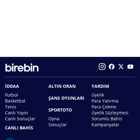
İDDAA
ALTIN ORAN
YARDIM
Futbol
Üyelik
ŞANS OYUNLARI
Basketbol
Para Yatırma
Tenis
Para Çekme
SPORTOTO
Canlı Yayın
Üyelik Sözleşmesi
Canlı Sonuçlar
Oyna
Sorumlu Bahis
Sonuçlar
Kampanyalar
CANLI BAHİS