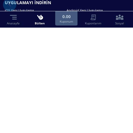
UYGULAMAYI İNDİRİN
iOS Yeni Uygulama
Android Yeni Uygulama
0.00
Kuponum
Anasayfa
Bülten
Kuponlarım
Sosyal
Bizimle iletişime geçin.
0216 630 63 83
destek@birebin.com
Spor Toto'nun yasal bayisi olan birebin.com’a
18 yaşından büyükler üye olabilir.
BİREBİN ŞANS OYUNLARI A.Ş.
Copyright © 2025