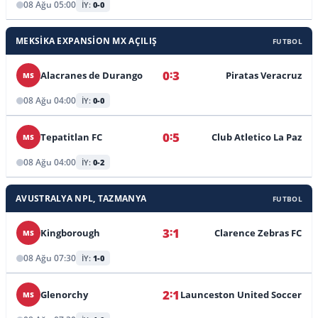
08 Ağu 05:00
İY:
0-0
MEKSIKA EXPANSION MX AÇILIŞ
FUTBOL
:
0
3
Alacranes de Durango
Piratas Veracruz
MS
08 Ağu 04:00
İY:
0-0
:
0
5
Tepatitlan FC
Club Atletico La Paz
MS
08 Ağu 04:00
İY:
0-2
AVUSTRALYA NPL, TAZMANYA
FUTBOL
:
3
1
Kingborough
Clarence Zebras FC
MS
08 Ağu 07:30
İY:
1-0
:
2
1
Glenorchy
Launceston United Soccer
MS