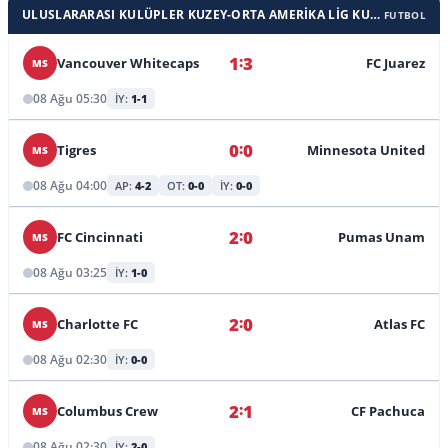
ULUSLARARASI KULÜPLER KUZEY-ORTA AMERIKA LIG KUPASI
FUTBOL
:
1
3
Vancouver Whitecaps
FC Juarez
MS
08 Ağu 05:30
İY:
1-1
:
0
0
Tigres
Minnesota United
MS
08 Ağu 04:00
AP:
4-2
OT:
0-0
İY:
0-0
:
2
0
FC Cincinnati
Pumas Unam
MS
08 Ağu 03:25
İY:
1-0
:
2
0
Charlotte FC
Atlas FC
MS
08 Ağu 02:30
İY:
0-0
:
2
1
Columbus Crew
CF Pachuca
MS
08 Ağu 02:30
İY:
2-0