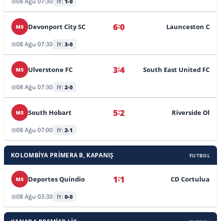
08 Ağu 07:30
İY:
1-0
:
6
0
Devonport City SC
Launceston C
MS
08 Ağu 07:30
İY:
3-0
:
3
4
Ulverstone FC
South East United FC
MS
08 Ağu 07:30
İY:
2-0
:
5
2
South Hobart
Riverside Ol
MS
08 Ağu 07:00
İY:
2-1
KOLOMBIYA PRIMERA B, KAPANIŞ
FUTBOL
:
1
1
Deportes Quindio
CD Cortulua
MS
08 Ağu 03:30
İY:
0-0