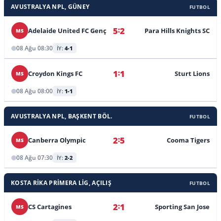
AVUSTRALYA NPL, GÜNEY
FUTBOL
Yeni Zelanda Central League
:
5
2
Adelaide United FC Genç
Para Hills Knights SC
MS
Şili Premier Lig
08 Ağu 08:30
İY:
4-1
Şili Primera B
:
1
1
Croydon Kings FC
Sturt Lions
MS
08 Ağu 08:00
İY:
1-1
AVUSTRALYA NPL, BAŞKENT BÖL.
FUTBOL
:
2
5
Canberra Olympic
Cooma Tigers
MS
08 Ağu 07:30
İY:
2-2
KOSTA RIKA PRIMERA LIG, AÇILIŞ
FUTBOL
:
2
1
CS Cartagines
Sporting San Jose
MS