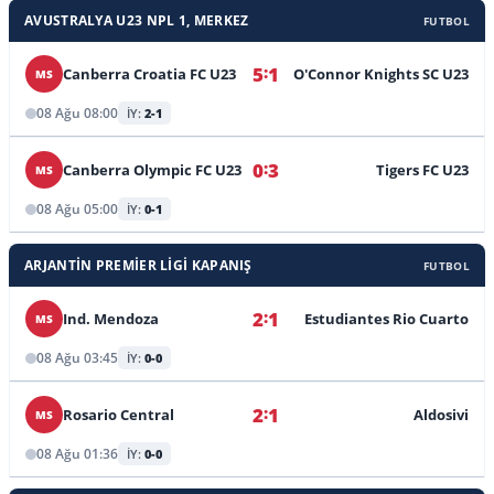
AVUSTRALYA U23 NPL 1, MERKEZ
FUTBOL
:
5
1
Canberra Croatia FC U23
O'Connor Knights SC U23
MS
08 Ağu 08:00
İY:
2-1
:
0
3
Canberra Olympic FC U23
Tigers FC U23
MS
08 Ağu 05:00
İY:
0-1
ARJANTIN PREMIER LIGI KAPANIŞ
FUTBOL
:
2
1
Ind. Mendoza
Estudiantes Rio Cuarto
MS
08 Ağu 03:45
İY:
0-0
:
2
1
Rosario Central
Aldosivi
MS
08 Ağu 01:36
İY:
0-0