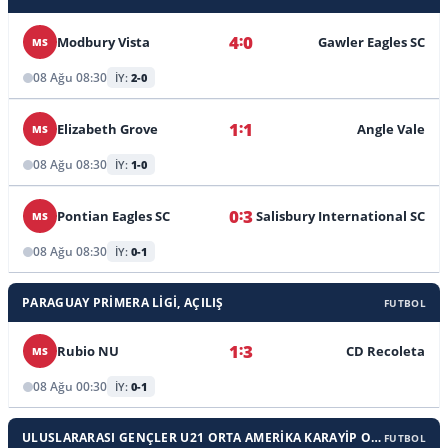
:
4
0
Modbury Vista
Gawler Eagles SC
MS
08 Ağu 08:30
İY:
2-0
:
1
1
Elizabeth Grove
Angle Vale
MS
08 Ağu 08:30
İY:
1-0
:
0
3
Pontian Eagles SC
Salisbury International SC
MS
08 Ağu 08:30
İY:
0-1
PARAGUAY PRIMERA LIGI, AÇILIŞ
FUTBOL
:
1
3
Rubio NU
CD Recoleta
MS
08 Ağu 00:30
İY:
0-1
ULUSLARARASI GENÇLER U21 ORTA AMERIKA KARAYIP OYUN.
FUTBOL