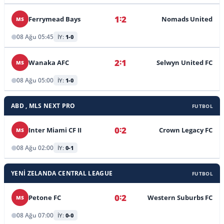
:
1
2
Ferrymead Bays
Nomads United
MS
08 Ağu 05:45
İY:
1-0
:
2
1
Wanaka AFC
Selwyn United FC
MS
08 Ağu 05:00
İY:
1-0
ABD , MLS NEXT PRO
FUTBOL
:
0
2
Inter Miami CF II
Crown Legacy FC
MS
08 Ağu 02:00
İY:
0-1
YENI ZELANDA CENTRAL LEAGUE
FUTBOL
:
0
2
Petone FC
Western Suburbs FC
MS
08 Ağu 07:00
İY:
0-0