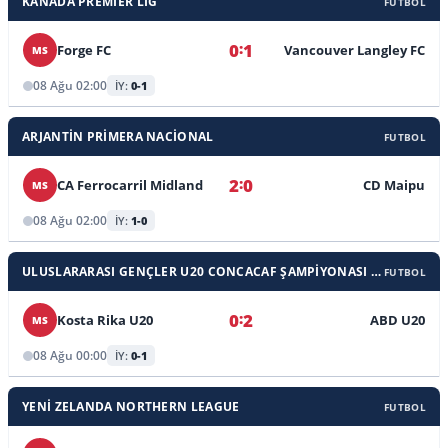
KANADA PREMIER LIG
FUTBOL
:
0
1
Forge FC
Vancouver Langley FC
MS
08 Ağu 02:00
İY:
0-1
ARJANTIN PRIMERA NACIONAL
FUTBOL
:
2
0
CA Ferrocarril Midland
CD Maipu
MS
08 Ağu 02:00
İY:
1-0
ULUSLARARASI GENÇLER U20 CONCACAF ŞAMPIYONASI ELEME
FUTBOL
:
0
2
Kosta Rika U20
ABD U20
MS
08 Ağu 00:00
İY:
0-1
YENI ZELANDA NORTHERN LEAGUE
FUTBOL