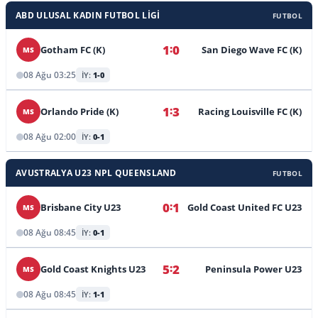
ABD ULUSAL KADIN FUTBOL LIGI
FUTBOL
:
1
0
Gotham FC (K)
San Diego Wave FC (K)
MS
08 Ağu 03:25
İY:
1-0
:
1
3
Orlando Pride (K)
Racing Louisville FC (K)
MS
08 Ağu 02:00
İY:
0-1
AVUSTRALYA U23 NPL QUEENSLAND
FUTBOL
:
0
1
Brisbane City U23
Gold Coast United FC U23
MS
08 Ağu 08:45
İY:
0-1
:
5
2
Gold Coast Knights U23
Peninsula Power U23
MS
08 Ağu 08:45
İY:
1-1