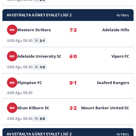
AVUSTRALYA GÜNEY EYALET LIGI 2
FUTBOL
:
7
3
Western Strikers
Adelaide Hills
MS
08 Ağu 08:30
İY:
2-1
:
6
0
Adelaide University SC
Vipers FC
MS
08 Ağu 08:30
İY:
1-0
:
0
1
Plympton FC
Seaford Rangers
MS
08 Ağu 08:30
:
3
2
Ghan Kilburn SC
Mount Barker United SC
MS
08 Ağu 08:30
İY:
3-0
AVUSTRALYA GÜNEY EYALET LIGI 2
FUTBOL