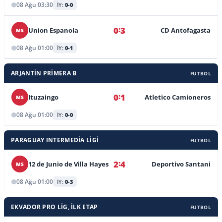
08 Ağu 03:30
İY:
0-0
Avustralya Dockerty Kupası
:
0
3
Avustralya U23 NPL Victoria
Union Espanola
CD Antofagasta
MS
Avustralya U23 Victoria PL1
08 Ağu 01:00
İY:
0-1
Avustralya U23 NPL 1, Merkez
ARJANTIN PRIMERA B
FUTBOL
Avustralya Güney Eyalet ligi 2
:
0
1
Ituzaingo
Atletico Camioneros
MS
Avustralya Güney Eyalet Ligi 2
08 Ağu 01:00
İY:
0-0
Brezilya Serie B
PARAGUAY INTERMEDIA LIGI
FUTBOL
Ekvador Pro Lig, İlk Etap
Japonya Bölgesel Futbol Ligi
:
2
4
12 de Junio de Villa Hayes
Deportivo Santani
MS
Kanada Premier Lig
08 Ağu 01:00
İY:
0-3
Kolombiya Primera B, Kapanış
EKVADOR PRO LIG, İLK ETAP
FUTBOL
Kosta Rika Primera Lig, Açılış