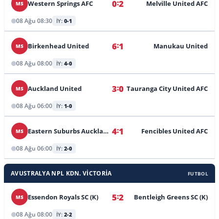
:
0
2
Western Springs AFC
Melville United AFC
MS
08 Ağu 08:30
İY:
0-1
:
6
1
Birkenhead United
Manukau United
MS
08 Ağu 08:00
İY:
4-0
:
3
0
Auckland United
Tauranga City United AFC
MS
08 Ağu 06:00
İY:
1-0
:
4
1
Eastern Suburbs Auckland AFC
Fencibles United AFC
MS
08 Ağu 06:00
İY:
2-0
AVUSTRALYA NPL KDN. VICTORIA
FUTBOL
:
5
2
Essendon Royals SC (K)
Bentleigh Greens SC (K)
MS
08 Ağu 08:00
İY:
2-2