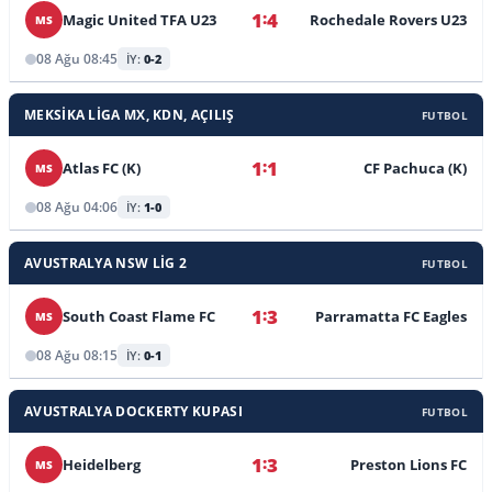
:
1
4
Magic United TFA U23
Rochedale Rovers U23
MS
08 Ağu 08:45
İY:
0-2
MEKSIKA LIGA MX, KDN, AÇILIŞ
FUTBOL
:
1
1
Atlas FC (K)
CF Pachuca (K)
MS
08 Ağu 04:06
İY:
1-0
AVUSTRALYA NSW LIG 2
FUTBOL
:
1
3
South Coast Flame FC
Parramatta FC Eagles
MS
08 Ağu 08:15
İY:
0-1
AVUSTRALYA DOCKERTY KUPASI
FUTBOL
:
1
3
Heidelberg
Preston Lions FC
MS