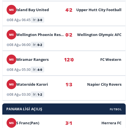
:
4
2
Island Bay United
Upper Hutt City Football
MS
08 Ağu 06:45
İY:
2-0
:
0
2
Wellington Phoenix Reserves
Wellington Olympic AFC
MS
08 Ağu 06:00
İY:
0-2
:
12
0
Miramar Rangers
FC Western
MS
08 Ağu 05:30
İY:
4-0
:
1
3
Waterside Karori
Napier City Rovers
MS
08 Ağu 03:30
İY:
1-2
PANAMA LIGI AÇILIŞ
FUTBOL
:
3
1
S Franc(Pan)
Herrera FC
MS