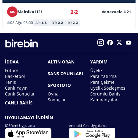
:
2
2
Meksika U21
Venezuela U21
MS
08 Ağu 03:00
AP:
4-5
OT:
2-2
İY:
2-2
İDDAA
ALTIN ORAN
YARDIM
Futbol
Üyelik
ŞANS OYUNLARI
Basketbol
Para Yatırma
Tenis
Para Çekme
SPORTOTO
Canlı Yayın
Üyelik Sözleşmesi
Canlı Sonuçlar
Oyna
Sorumlu Bahis
Sonuçlar
Kampanyalar
CANLI BAHİS
UYGULAMAYI İNDİRİN
iOS Yeni Uygulama
Android Yeni Uygulama