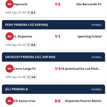
Avustralya NPL, Güney
:
1
3
Operario
São Bernardo FC
MS
Avustralya NPL, Başkent Böl.
08 Ağu 01:30
İY:
0-1
Avustralya NPL, Tazmanya
PERU PRIMERA LIGI KAPANIŞ
FUTBOL
Avustralya NPL Kdn. Victoria
:
1
1
U. Deportes
Sporting Cristal
MS
Avustralya NPL 2, Victoria
08 Ağu 04:30
İY:
0-0
Avustralya Tazmanya Ligi (K)
URUGUAY PRIMERA LIGI, KAPANIŞ
FUTBOL
Avustralya Victoria NPL 3
Avustralya Eyalet Ligi 1 Güney
:
1
1
Cerro Largo FC
CA Juventud De Las Piedras
MS
Avustralya NSW NPL 1 Kdn.
08 Ağu 01:00
İY:
1-0
Avustralya U20 NSW NPL 1
ŞILI PRIMERA B
FUTBOL
Avustralya U23 NPL Queensland
:
0
0
CD Santa Cruz
Deportes Puerto Montt
MS
Avustralya NSW Lig 2