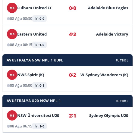
:
0
0
Fulham United FC
Adelaide Blue Eagles
MS
08 Ağu 08:30
İY:
0-0
:
4
2
Eastern United
Adelaide Victory
MS
08 Ağu 08:15
İY:
1-0
AVUSTRALYA NSW NPL 1 KDN.
FUTBOL
:
0
2
NWS Spirit (K)
W.Sydney Wanderers (K)
MS
08 Ağu 08:00
İY:
0-1
AVUSTRALYA U20 NSW NPL 1
FUTBOL
:
2
1
NSW Üniversitesi U20
Sydney Olympic U20
MS
08 Ağu 06:15
İY:
1-0