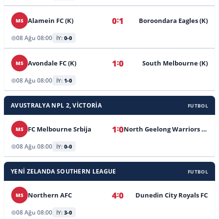
:
0
1
Alamein FC (K)
Boroondara Eagles (K)
MS
08 Ağu 08:00
İY:
0-0
:
1
0
Avondale FC (K)
South Melbourne (K)
MS
08 Ağu 08:00
İY:
1-0
AVUSTRALYA NPL 2, VICTORIA
FUTBOL
:
1
0
FC Melbourne Srbija
North Geelong Warriors FC
MS
08 Ağu 08:00
İY:
0-0
YENI ZELANDA SOUTHERN LEAGUE
FUTBOL
:
4
0
Northern AFC
Dunedin City Royals FC
MS
08 Ağu 08:00
İY:
3-0