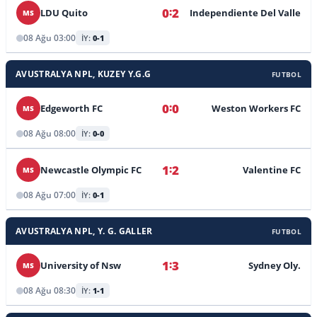
:
0
2
LDU Quito
Independiente Del Valle
MS
Meksika Expansion MX Açılış
08 Ağu 03:00
İY:
0-1
Meksika Liga MX, Kdn, Açılış
AVUSTRALYA NPL, KUZEY Y.G.G
Panama Ligi Açılış
FUTBOL
Paraguay Intermedia Ligi
:
0
0
Edgeworth FC
Weston Workers FC
MS
Paraguay Primera Ligi, Açılış
08 Ağu 08:00
İY:
0-0
Peru Primera Ligi Kapanış
:
1
2
Newcastle Olympic FC
Valentine FC
MS
Uluslararası Gençler U20 CONCACAF Şampiyonası Eleme
08 Ağu 07:00
İY:
0-1
Uluslararası Gençler U21 Orta Amerika Karayip Oyun.
AVUSTRALYA NPL, Y. G. GALLER
FUTBOL
Uluslararası Kulüpler Kuzey-Orta Amerika Lig Kupası
Uruguay Primera Ligi, Kapanış
:
1
3
University of Nsw
Sydney Oly.
MS
Yeni Zelanda Northern League
08 Ağu 08:30
İY:
1-1
Yeni Zelanda Southern League