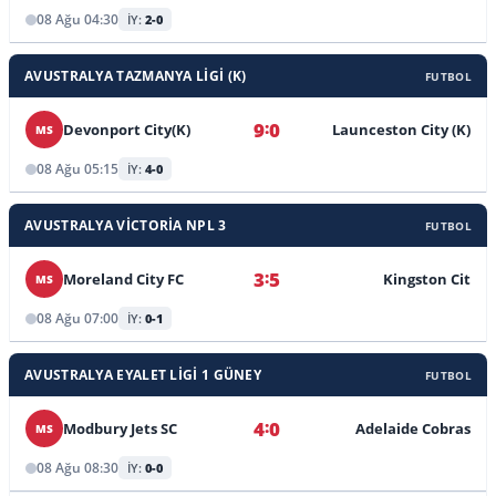
08 Ağu 04:30
İY:
2-0
AVUSTRALYA TAZMANYA LIGI (K)
FUTBOL
:
9
0
Devonport City(K)
Launceston City (K)
MS
08 Ağu 05:15
İY:
4-0
AVUSTRALYA VICTORIA NPL 3
FUTBOL
:
3
5
Moreland City FC
Kingston Cit
MS
08 Ağu 07:00
İY:
0-1
AVUSTRALYA EYALET LIGI 1 GÜNEY
FUTBOL
:
4
0
Modbury Jets SC
Adelaide Cobras
MS
08 Ağu 08:30
İY:
0-0