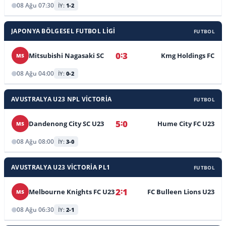
08 Ağu 07:30
İY:
1-2
JAPONYA BÖLGESEL FUTBOL LIGI
FUTBOL
:
0
3
Mitsubishi Nagasaki SC
Kmg Holdings FC
MS
08 Ağu 04:00
İY:
0-2
AVUSTRALYA U23 NPL VICTORIA
FUTBOL
:
5
0
Dandenong City SC U23
Hume City FC U23
MS
08 Ağu 08:00
İY:
3-0
AVUSTRALYA U23 VICTORIA PL1
FUTBOL
:
2
1
Melbourne Knights FC U23
FC Bulleen Lions U23
MS
08 Ağu 06:30
İY:
2-1