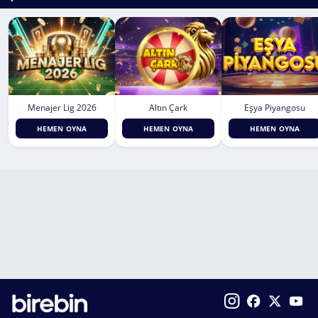
Menajer Lig 2026
Altın Çark
Eşya Piyangosu
HEMEN OYNA
HEMEN OYNA
HEMEN OYNA