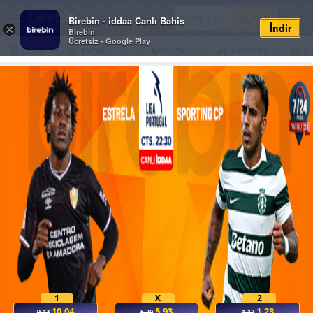
Giriş Yap
Üye Ol
Birebin - iddaa Canlı Bahis
İndir
×
Birebin
Ücretsiz - Google Play
CANLI
73
FUTBOL
773
BASKETBOL
14
E-FUTBOL
26
E
1
X
2
10.04
5.93
1.23
9.13
5.39
1.12