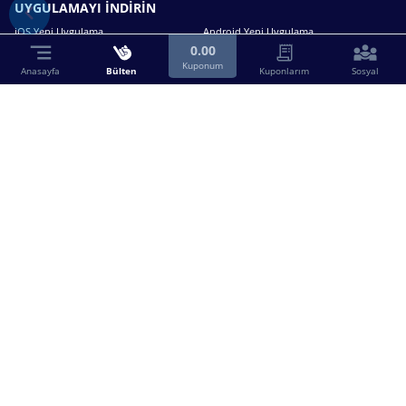
UYGULAMAYI İNDİRİN
iOS Yeni Uygulama
Android Yeni Uygulama
0.00
Kuponum
Anasayfa
Bülten
Kuponlarım
Sosyal
Bizimle iletişime geçin.
0216 630 63 83
destek@birebin.com
Spor Toto'nun yasal bayisi olan birebin.com’a
18 yaşından büyükler üye olabilir.
BİREBİN ŞANS OYUNLARI A.Ş.
Copyright © 2025