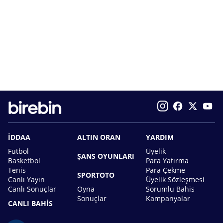
İDDAA
ALTIN ORAN
YARDIM
Futbol
Üyelik
ŞANS OYUNLARI
Basketbol
Para Yatırma
Tenis
Para Çekme
SPORTOTO
Canlı Yayın
Üyelik Sözleşmesi
Canlı Sonuçlar
Oyna
Sorumlu Bahis
Sonuçlar
Kampanyalar
CANLI BAHİS