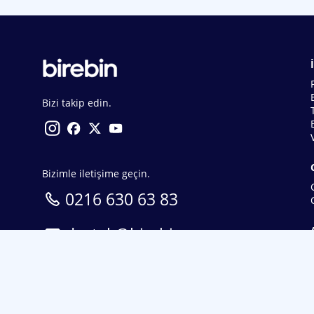
Bizi takip edin.
Bizimle iletişime geçin.
0216 630 63 83
destek@birebin.com
Spor Toto'nun yasal bayisi olan birebin.com’a
18 yaşından büyükler üye olabilir.