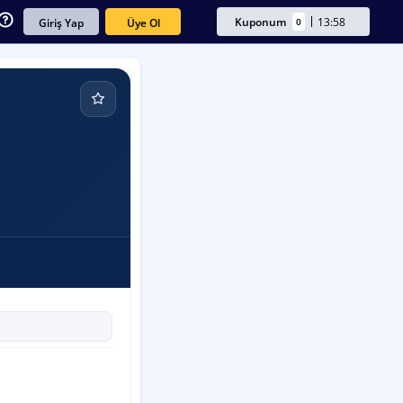
Kuponum
13:58
0
Üye Ol
Giriş Yap