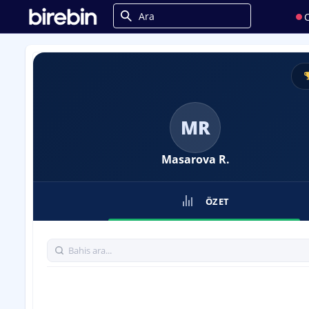
C
MR
Masarova R.
ÖZET