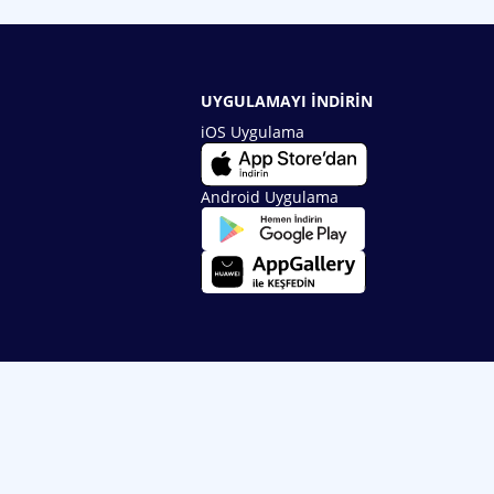
UYGULAMAYI İNDİRİN
iOS Uygulama
Android Uygulama