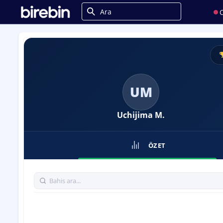
C
UM
Uchijima M.
ÖZET