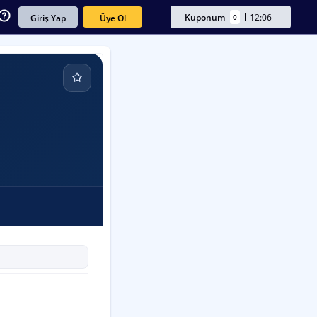
Kuponum
12:06
0
Üye Ol
Giriş Yap