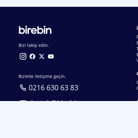
Bizi takip edin.
Bizimle iletişime geçin.
0216 630 63 83
destek@birebin.com
Spor Toto'nun yasal bayisi olan birebin.com’a
18 yaşından büyükler üye olabilir.