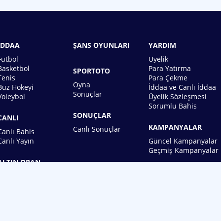
İDDAA
ŞANS OYUNLARI
YARDIM
Futbol
Üyelik
Basketbol
Para Yatırma
SPORTOTO
Tenis
Para Çekme
Oyna
Buz Hokeyi
İddaa ve Canlı İddaa
Sonuçlar
Voleybol
Üyelik Sözleşmesi
Sorumlu Bahis
SONUÇLAR
CANLI
KAMPANYALAR
Canlı Sonuçlar
Canlı Bahis
Canlı Yayın
Güncel Kampanyalar
Geçmiş Kampanyalar
ALTIN ORAN
BİREBİN ŞANS OYUNLARI A.Ş.
Copyright © 2026