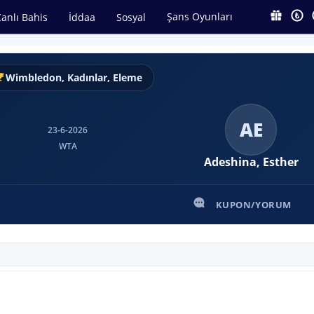
Şans Oyunları
anlı Bahis
İddaa
Sosyal
Wimbledon, Kadınlar, Eleme
AE
23-6-2026
WTA
Adeshina, Esther
KUPON/YORUM