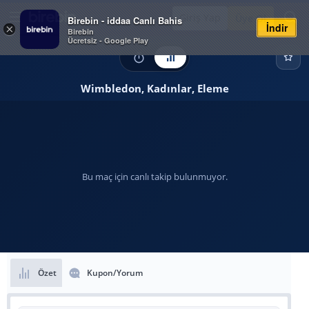
Giriş Yap
Üye Ol
Birebin - iddaa Canlı Bahis
İndir
×
Birebin
Ücretsiz - Google Play
Wimbledon, Kadınlar, Eleme
Bu maç için canlı takip bulunmuyor.
Özet
Kupon/Yorum