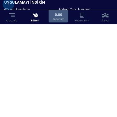
UYGULAMAYI İNDİRİN
iOS Yeni Uygulama
Android Yeni Uygulama
0.00
Kuponum
Anasayfa
Bülten
Kuponlarım
Sosyal
Bizimle iletişime geçin.
0216 630 63 83
destek@birebin.com
Spor Toto'nun yasal bayisi olan birebin.com’a
18 yaşından büyükler üye olabilir.
BİREBİN ŞANS OYUNLARI A.Ş.
Copyright © 2025