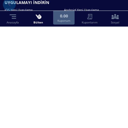
UYGULAMAYI İNDİRİN
iOS Yeni Uygulama
Android Yeni Uygulama
0.00
Kuponum
Anasayfa
Bülten
Kuponlarım
Sosyal
Bizimle iletişime geçin.
0216 630 63 83
destek@birebin.com
Spor Toto'nun yasal bayisi olan birebin.com’a
18 yaşından büyükler üye olabilir.
BİREBİN ŞANS OYUNLARI A.Ş.
Copyright © 2025