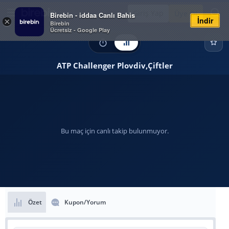
Giriş Yap
Üye Ol
Birebin - iddaa Canlı Bahis
İndir
×
Birebin
Ücretsiz - Google Play
ATP Challenger Plovdiv,Çiftler
Bu maç için canlı takip bulunmuyor.
Özet
Kupon/Yorum