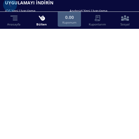
UYGULAMAYI İNDİRİN
iOS Yeni Uygulama
Android Yeni Uygulama
0.00
Kuponum
Anasayfa
Bülten
Kuponlarım
Sosyal
Bizimle iletişime geçin.
0216 630 63 83
destek@birebin.com
Spor Toto'nun yasal bayisi olan birebin.com’a
18 yaşından büyükler üye olabilir.
BİREBİN ŞANS OYUNLARI A.Ş.
Copyright © 2025