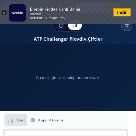
Giriş Yap
Üye Ol
Birebin - iddaa Canlı Bahis
İndir
×
Birebin
Ücretsiz - Google Play
ATP Challenger Plovdiv,Çiftler
Bu maç için canlı takip bulunmuyor.
Özet
Kupon/Yorum