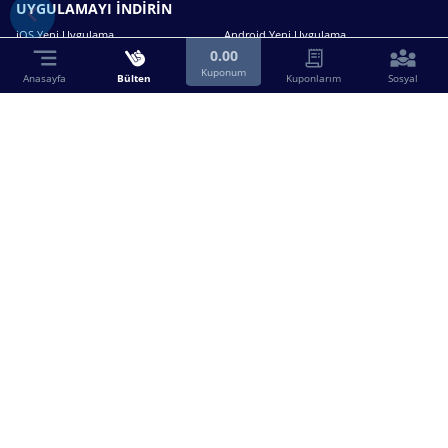
UYGULAMAYI İNDİRİN
iOS Yeni Uygulama
Android Yeni Uygulama
0.00
Kuponum
Anasayfa
Bülten
Kuponlarım
Sosyal
Bizimle iletişime geçin.
0216 630 63 83
destek@birebin.com
Spor Toto'nun yasal bayisi olan birebin.com’a
18 yaşından büyükler üye olabilir.
BİREBİN ŞANS OYUNLARI A.Ş.
Copyright © 2025