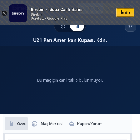
Giriş Yap
Üye Ol
Birebin - iddaa Canlı Bahis
İndir
×
Birebin
Ücretsiz - Google Play
U21 Pan Amerikan Kupası, Kdn.
Bu maç için canlı takip bulunmuyor.
Özet
Maç Merkezi
Kupon/Yorum