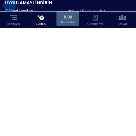
UYGULAMAYI İNDİRİN
iOS Yeni Uygulama
Android Yeni Uygulama
0.00
Kuponum
Anasayfa
Bülten
Kuponlarım
Sosyal
Bizimle iletişime geçin.
0216 630 63 83
destek@birebin.com
Spor Toto'nun yasal bayisi olan birebin.com’a
18 yaşından büyükler üye olabilir.
BİREBİN ŞANS OYUNLARI A.Ş.
Copyright © 2025