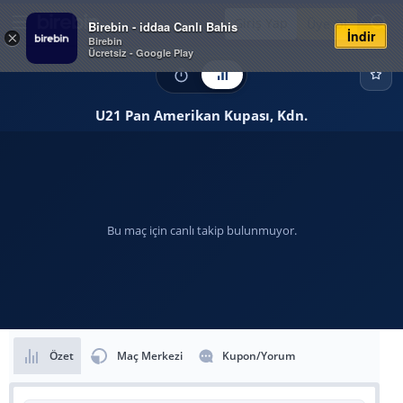
Giriş Yap
Üye Ol
Birebin - iddaa Canlı Bahis
İndir
×
Birebin
Ücretsiz - Google Play
U21 Pan Amerikan Kupası, Kdn.
Bu maç için canlı takip bulunmuyor.
Özet
Maç Merkezi
Kupon/Yorum