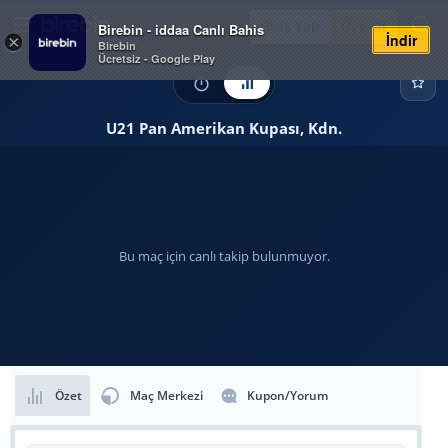
Giriş Yap
Üye Ol
Birebin - iddaa Canlı Bahis
İndir
×
Birebin
Ücretsiz - Google Play
U21 Pan Amerikan Kupası, Kdn.
Bu maç için canlı takip bulunmuyor.
Özet
Maç Merkezi
Kupon/Yorum