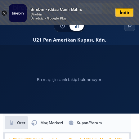
Giriş Yap
Üye Ol
Birebin - iddaa Canlı Bahis
İndir
×
Birebin
Ücretsiz - Google Play
U21 Pan Amerikan Kupası, Kdn.
Bu maç için canlı takip bulunmuyor.
Özet
Maç Merkezi
Kupon/Yorum