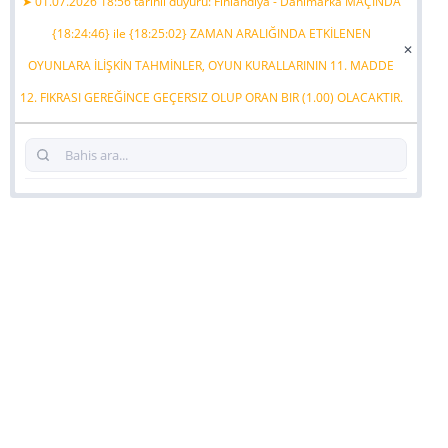
➤ 01.07.2026 18:56 tarihli duyuru: Finlandiya - Danimarka MAÇINDA
{18:24:46} ile {18:25:02} ZAMAN ARALIĞINDA ETKİLENEN
✕
OYUNLARA İLİŞKİN TAHMİNLER, OYUN KURALLARININ 11. MADDE
12. FIKRASI GEREĞİNCE GEÇERSIZ OLUP ORAN BIR (1.00) OLACAKTIR.