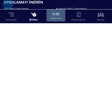
UYGULAMAYI İNDİRİN
iOS Yeni Uygulama
Android Yeni Uygulama
0.00
Kuponum
Anasayfa
Bülten
Kuponlarım
Sosyal
Bizimle iletişime geçin.
0216 630 63 83
destek@birebin.com
Spor Toto'nun yasal bayisi olan birebin.com’a
18 yaşından büyükler üye olabilir.
BİREBİN ŞANS OYUNLARI A.Ş.
Copyright © 2025