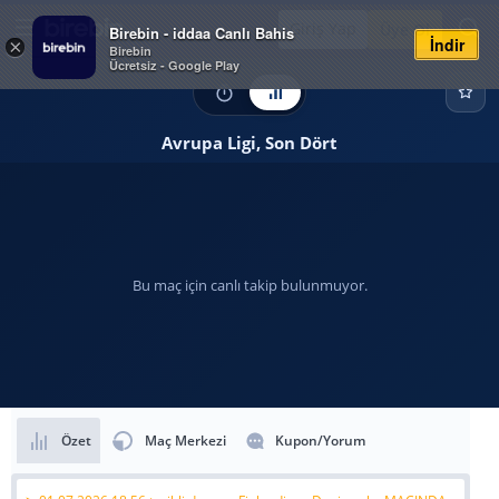
Giriş Yap
Üye Ol
Birebin - iddaa Canlı Bahis
İndir
×
Birebin
Ücretsiz - Google Play
Avrupa Ligi, Son Dört
Bu maç için canlı takip bulunmuyor.
Özet
Maç Merkezi
Kupon/Yorum