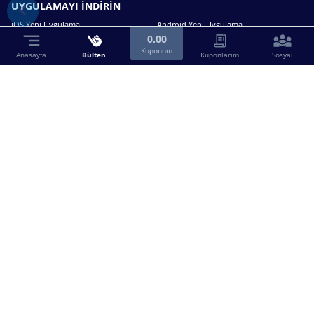
UYGULAMAYI İNDİRİN
iOS Yeni Uygulama
Android Yeni Uygulama
0.00
Kuponum
Anasayfa
Bülten
Kuponlarım
Sosyal
Bizimle iletişime geçin.
0216 630 63 83
destek@birebin.com
Spor Toto'nun yasal bayisi olan birebin.com’a
18 yaşından büyükler üye olabilir.
BİREBİN ŞANS OYUNLARI A.Ş.
Copyright © 2025