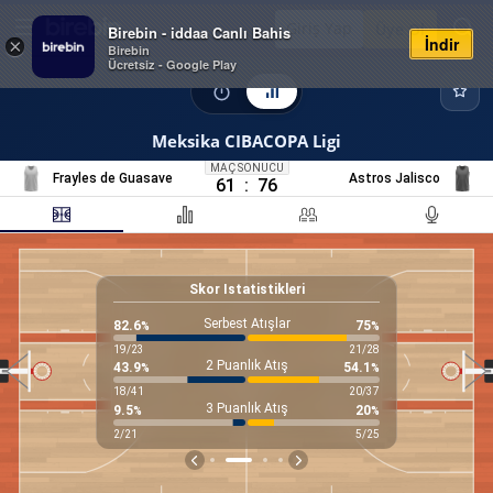
Giriş Yap
Üye Ol
Birebin - iddaa Canlı Bahis
İndir
×
Birebin
Ücretsiz - Google Play
Meksika CIBACOPA Ligi
MAÇ SONUCU
Frayles de Guasave
Astros Jalisco
61
:
76
Skor Istatistikleri
an
Serbest Atışlar
17
82.6
75
%
%
19
/
23
21
/
28
2 Puanlık Atış
31
43.9
54.1
%
%
18
/
41
20
/
37
3 Puanlık Atış
0
9.5
20
%
%
2
/
21
5
/
25