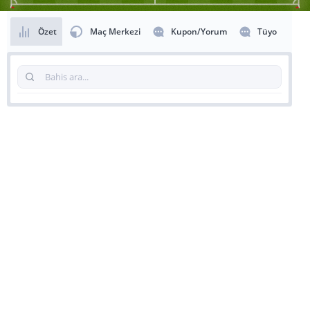
Özet
Maç Merkezi
Kupon/Yorum
Tüyo