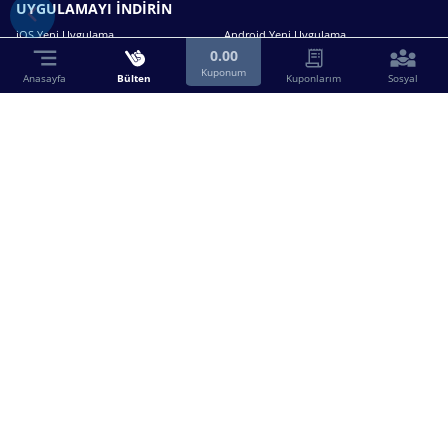
UYGULAMAYI İNDİRİN
iOS Yeni Uygulama
Android Yeni Uygulama
0.00
Kuponum
Anasayfa
Bülten
Kuponlarım
Sosyal
Bizimle iletişime geçin.
0216 630 63 83
destek@birebin.com
Spor Toto'nun yasal bayisi olan birebin.com’a
18 yaşından büyükler üye olabilir.
BİREBİN ŞANS OYUNLARI A.Ş.
Copyright © 2025