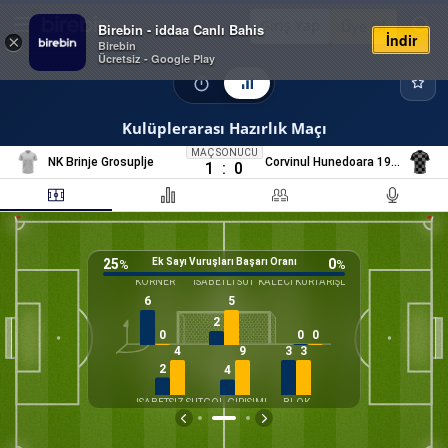
Giriş Yap
Üye Ol
Birebin - iddaa Canlı Bahis
İndir
×
Birebin
Ücretsiz - Google Play
Kulüplerarası Hazırlık Maçı
MAÇ SONUCU
NK Brinje Grosuplje
Corvinul Hunedoara 1921
1
:
0
25
Ek Sayı Vuruşları Başarı Oranı
0
0
%
%
KORNER
İSABETLI SUT
KALECI KURTARIŞLARI
11
6
5
2
0
0
0
4
9
3
3
Faul
2
4
İSABETSIZ ŞUT
GOL GIRIŞIMI
BLOK