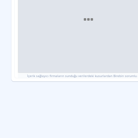
İçerik sağlayıcı firmaların sunduğu verilerdeki kusurlardan Birebin sorumlu 