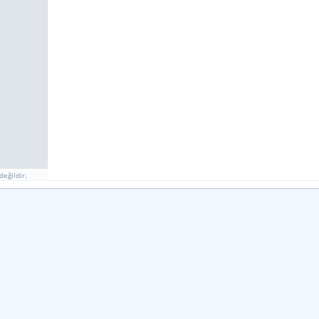
değildir.