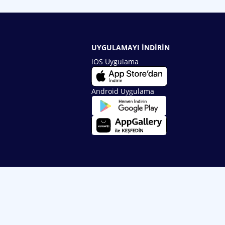
UYGULAMAYI İNDİRİN
iOS Uygulama
Android Uygulama