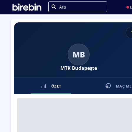
C
MB
MTK Budapeşte
ÖZET
MAÇ ME