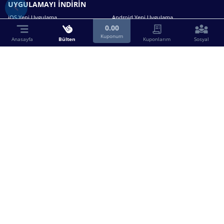
UYGULAMAYI İNDİRİN
iOS Yeni Uygulama
Android Yeni Uygulama
0.00
Kuponum
Anasayfa
Bülten
Kuponlarım
Sosyal
Bizimle iletişime geçin.
0216 630 63 83
destek@birebin.com
Spor Toto'nun yasal bayisi olan birebin.com’a
18 yaşından büyükler üye olabilir.
BİREBİN ŞANS OYUNLARI A.Ş.
Copyright © 2025