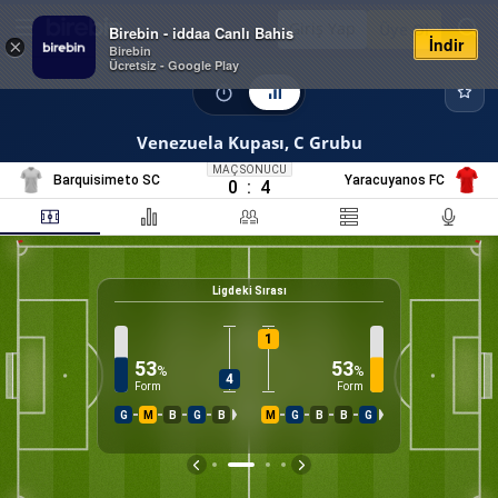
Giriş Yap
Üye Ol
Birebin - iddaa Canlı Bahis
İndir
×
Birebin
Ücretsiz - Google Play
Venezuela Kupası, C Grubu
MAÇ SONUCU
Barquisimeto SC
Yaracuyanos FC
0
:
4
Ligdeki Sırası
0
%
K
1
53
53
%
%
4
Form
Form
G
M
B
G
B
M
G
B
B
G
İS