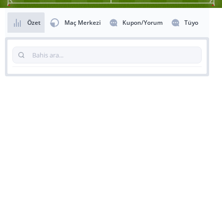
Özet
Maç Merkezi
Kupon/Yorum
Tüyo