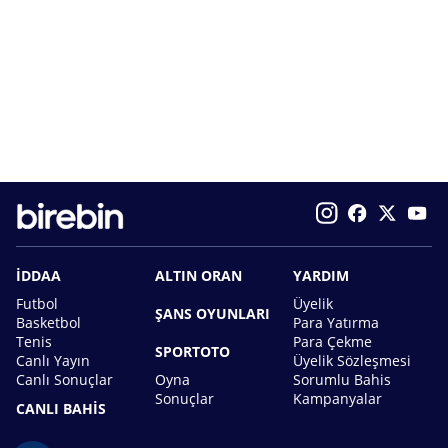
İDDAA
ALTIN ORAN
YARDIM
Futbol
Üyelik
ŞANS OYUNLARI
Basketbol
Para Yatırma
Tenis
Para Çekme
SPORTOTO
Canlı Yayın
Üyelik Sözleşmesi
Canlı Sonuçlar
Oyna
Sorumlu Bahis
Sonuçlar
Kampanyalar
CANLI BAHİS