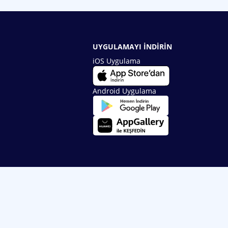
UYGULAMAYI İNDİRİN
iOS Uygulama
Android Uygulama