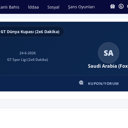
Şans Oyunları
anlı Bahis
İddaa
Sosyal
GT Dünya Kupası (2x6 Dakika)
SA
24-6-2026
GT Spor Ligi (2x6 Dakika)
Saudi Arabia (Fox
KUPON/YORUM