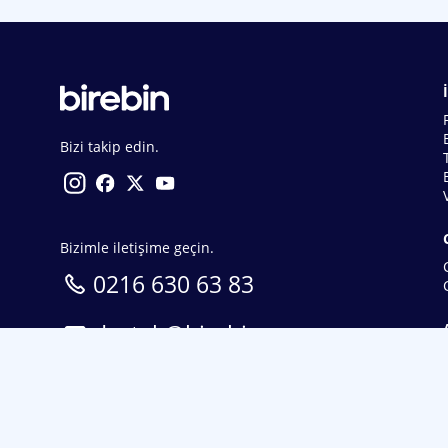
Bizi takip edin.
Bizimle iletişime geçin.
0216 630 63 83
destek@birebin.com
Spor Toto'nun yasal bayisi olan birebin.com’a
18 yaşından büyükler üye olabilir.