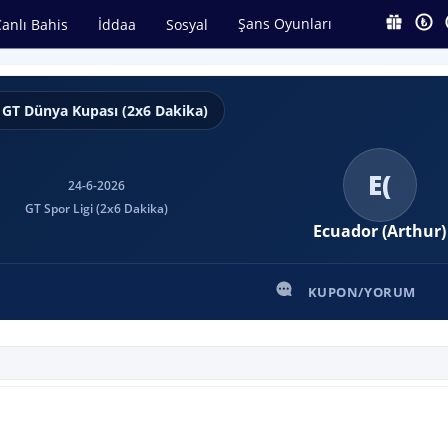
Şans Oyunları
anlı Bahis
İddaa
Sosyal
GT Dünya Kupası (2x6 Dakika)
E(
24-6-2026
GT Spor Ligi (2x6 Dakika)
Ecuador (Arthur)
KUPON/YORUM