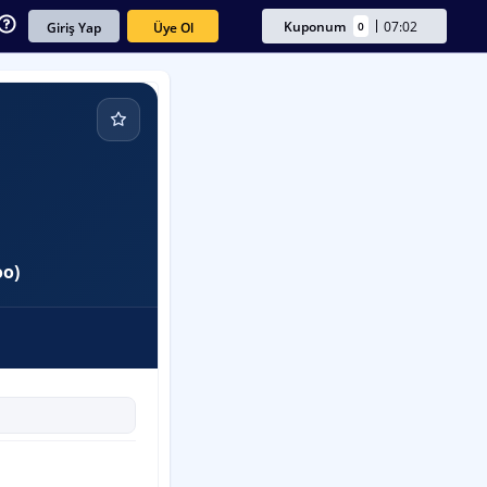
Kuponum
07:02
0
Üye Ol
Giriş Yap
oo)