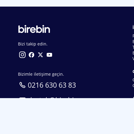
Bizi takip edin.
Bizimle iletişime geçin.
0216 630 63 83
destek@birebin.com
Spor Toto'nun yasal bayisi olan birebin.com’a
18 yaşından büyükler üye olabilir.