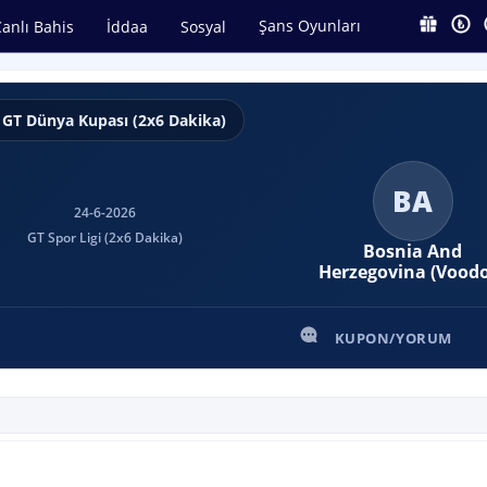
Şans Oyunları
anlı Bahis
İddaa
Sosyal
GT Dünya Kupası (2x6 Dakika)
BA
24-6-2026
GT Spor Ligi (2x6 Dakika)
Bosnia And
Herzegovina (Vood
KUPON/YORUM