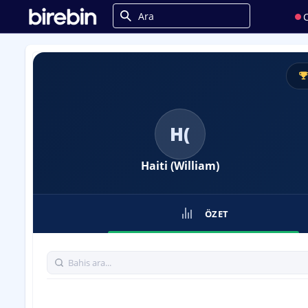
C
H(
Haiti (William)
ÖZET