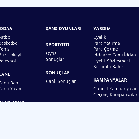
İDDAA
ŞANS OYUNLARI
YARDIM
Futbol
Üyelik
Basketbol
Para Yatırma
SPORTOTO
Tenis
Para Çekme
Oyna
Buz Hokeyi
İddaa ve Canlı İddaa
Sonuçlar
Voleybol
Üyelik Sözleşmesi
Sorumlu Bahis
SONUÇLAR
CANLI
KAMPANYALAR
Canlı Sonuçlar
Canlı Bahis
Canlı Yayın
Güncel Kampanyalar
Geçmiş Kampanyalar
ALTIN ORAN
BİREBİN ŞANS OYUNLARI A.Ş.
Copyright © 2026