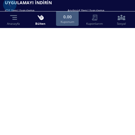
UYGULAMAYI İNDİRİN
iOS Yeni Uygulama
Android Yeni Uygulama
0.00
Kuponum
Anasayfa
Bülten
Kuponlarım
Sosyal
Bizimle iletişime geçin.
0216 630 63 83
destek@birebin.com
Spor Toto'nun yasal bayisi olan birebin.com’a
18 yaşından büyükler üye olabilir.
BİREBİN ŞANS OYUNLARI A.Ş.
Copyright © 2025