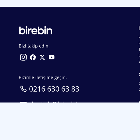
Bizi takip edin.
Bizimle iletişime geçin.
0216 630 63 83
destek@birebin.com
Spor Toto'nun yasal bayisi olan birebin.com’a
18 yaşından büyükler üye olabilir.