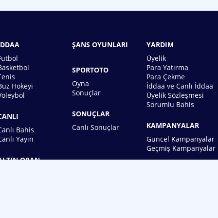
İDDAA
ŞANS OYUNLARI
YARDIM
Futbol
Üyelik
Basketbol
Para Yatırma
SPORTOTO
Tenis
Para Çekme
Oyna
Buz Hokeyi
İddaa ve Canlı İddaa
Sonuçlar
Voleybol
Üyelik Sözleşmesi
Sorumlu Bahis
SONUÇLAR
CANLI
KAMPANYALAR
Canlı Sonuçlar
Canlı Bahis
Canlı Yayın
Güncel Kampanyalar
Geçmiş Kampanyalar
ALTIN ORAN
BİREBİN ŞANS OYUNLARI A.Ş.
Copyright © 2026