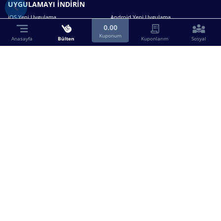
UYGULAMAYI İNDİRİN
iOS Yeni Uygulama
Android Yeni Uygulama
0.00
Kuponum
Anasayfa
Bülten
Kuponlarım
Sosyal
Bizimle iletişime geçin.
0216 630 63 83
destek@birebin.com
Spor Toto'nun yasal bayisi olan birebin.com’a
18 yaşından büyükler üye olabilir.
BİREBİN ŞANS OYUNLARI A.Ş.
Copyright © 2025