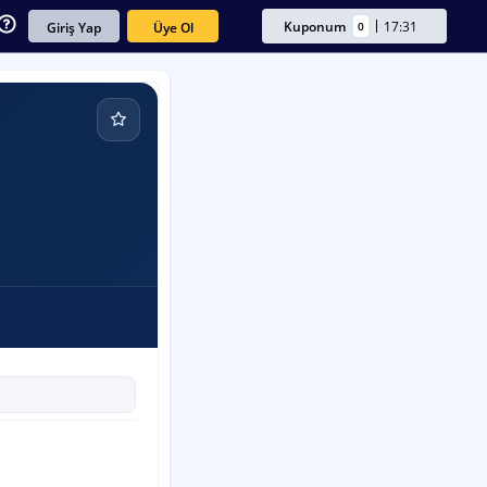
Kuponum
17:31
0
Üye Ol
Giriş Yap