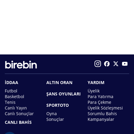
İDDAA
ALTIN ORAN
YARDIM
Futbol
Üyelik
ŞANS OYUNLARI
Basketbol
Para Yatırma
Tenis
Para Çekme
SPORTOTO
Canlı Yayın
Üyelik Sözleşmesi
Canlı Sonuçlar
Oyna
Sorumlu Bahis
Sonuçlar
Kampanyalar
CANLI BAHİS