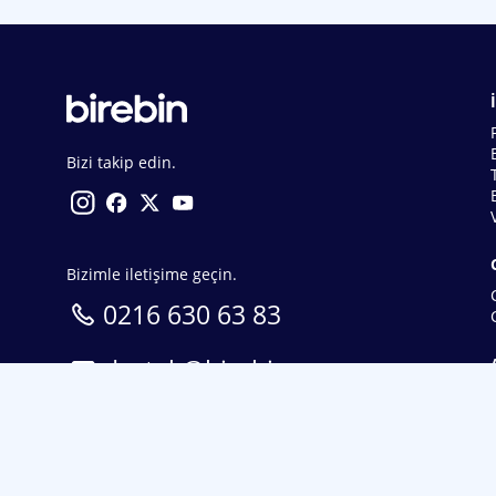
Bizi takip edin.
Bizimle iletişime geçin.
0216 630 63 83
destek@birebin.com
Spor Toto'nun yasal bayisi olan birebin.com’a
18 yaşından büyükler üye olabilir.