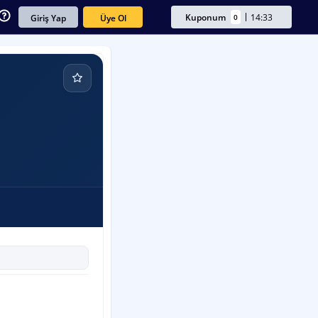
Kuponum
14:33
0
Üye Ol
Giriş Yap