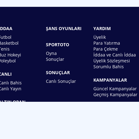
İDDAA
ŞANS OYUNLARI
YARDIM
Futbol
Üyelik
Basketbol
Para Yatırma
SPORTOTO
Tenis
Para Çekme
Oyna
Buz Hokeyi
İddaa ve Canlı İddaa
Sonuçlar
Voleybol
Üyelik Sözleşmesi
Sorumlu Bahis
SONUÇLAR
CANLI
KAMPANYALAR
Canlı Sonuçlar
Canlı Bahis
Canlı Yayın
Güncel Kampanyalar
Geçmiş Kampanyalar
ALTIN ORAN
BİREBİN ŞANS OYUNLARI A.Ş.
Copyright © 2026