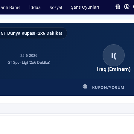
Şans Oyunları
anlı Bahis
İddaa
Sosyal
GT Dünya Kupası (2x6 Dakika)
I(
25-6-2026
GT Spor Ligi (2x6 Dakika)
Iraq (Eminem)
KUPON/YORUM