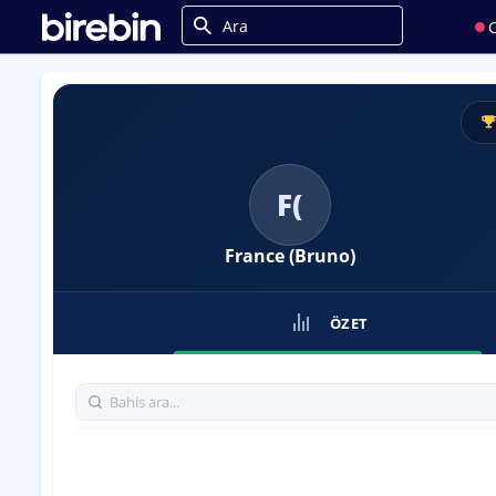
C
F(
France (Bruno)
ÖZET