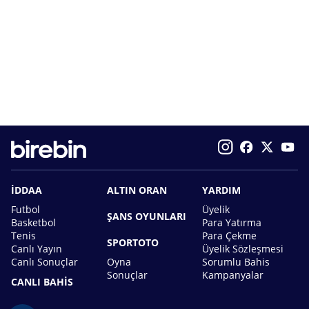
İDDAA
ALTIN ORAN
YARDIM
Futbol
Üyelik
ŞANS OYUNLARI
Basketbol
Para Yatırma
Tenis
Para Çekme
SPORTOTO
Canlı Yayın
Üyelik Sözleşmesi
Canlı Sonuçlar
Oyna
Sorumlu Bahis
Sonuçlar
Kampanyalar
CANLI BAHİS