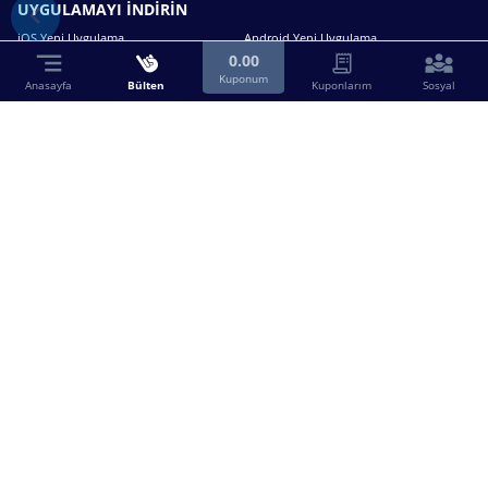
UYGULAMAYI İNDİRİN
iOS Yeni Uygulama
Android Yeni Uygulama
0.00
Kuponum
Anasayfa
Bülten
Kuponlarım
Sosyal
Bizimle iletişime geçin.
0216 630 63 83
destek@birebin.com
Spor Toto'nun yasal bayisi olan birebin.com’a
18 yaşından büyükler üye olabilir.
BİREBİN ŞANS OYUNLARI A.Ş.
Copyright © 2025