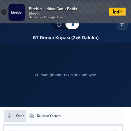
Giriş Yap
Üye Ol
Birebin - iddaa Canlı Bahis
İndir
×
Birebin
Ücretsiz - Google Play
GT Dünya Kupası (2x6 Dakika)
Bu maç için canlı takip bulunmuyor.
Özet
Kupon/Yorum