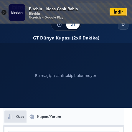
Giriş Yap
Üye Ol
Birebin - iddaa Canlı Bahis
İndir
×
Birebin
Ücretsiz - Google Play
GT Dünya Kupası (2x6 Dakika)
Bu maç için canlı takip bulunmuyor.
Özet
Kupon/Yorum