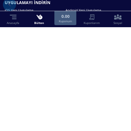
UYGULAMAYI İNDİRİN
iOS Yeni Uygulama
Android Yeni Uygulama
0.00
Kuponum
Anasayfa
Bülten
Kuponlarım
Sosyal
Bizimle iletişime geçin.
0216 630 63 83
destek@birebin.com
Spor Toto'nun yasal bayisi olan birebin.com’a
18 yaşından büyükler üye olabilir.
BİREBİN ŞANS OYUNLARI A.Ş.
Copyright © 2025