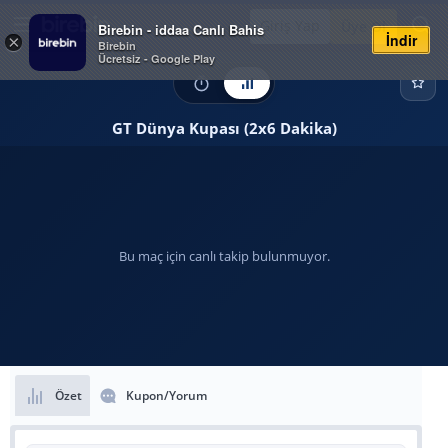
Giriş Yap
Üye Ol
Birebin - iddaa Canlı Bahis
İndir
×
Birebin
Ücretsiz - Google Play
GT Dünya Kupası (2x6 Dakika)
Bu maç için canlı takip bulunmuyor.
Özet
Kupon/Yorum