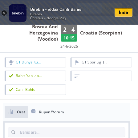
Giriş Yap
Üye Ol
Birebin - iddaa Canlı Bahis
İndir
×
Birebin
Ücretsiz - Google Play
Bosnia And
2
4
Herzegovina
Croatia (Scorpion)
10:15
(Voodoo)
24-6-2026
GT Dünya Kupası (2x6 Dakika)
GT Spor Ligi (2x6 Dakika)
Bahis Yapılabilir
Canlı Bahis
Özet
Kupon/Yorum