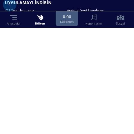
UYGULAMAYI İNDİRİN
iOS Yeni Uygulama
Android Yeni Uygulama
0.00
Kuponum
Anasayfa
Bülten
Kuponlarım
Sosyal
Bizimle iletişime geçin.
0216 630 63 83
destek@birebin.com
Spor Toto'nun yasal bayisi olan birebin.com’a
18 yaşından büyükler üye olabilir.
BİREBİN ŞANS OYUNLARI A.Ş.
Copyright © 2025