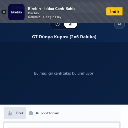
Giriş Yap
Üye Ol
Birebin - iddaa Canlı Bahis
İndir
×
Birebin
Ücretsiz - Google Play
GT Dünya Kupası (2x6 Dakika)
Bu maç için canlı takip bulunmuyor.
Özet
Kupon/Yorum