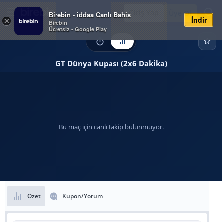
Giriş Yap
Üye Ol
Birebin - iddaa Canlı Bahis
İndir
×
Birebin
Ücretsiz - Google Play
GT Dünya Kupası (2x6 Dakika)
Bu maç için canlı takip bulunmuyor.
Özet
Kupon/Yorum