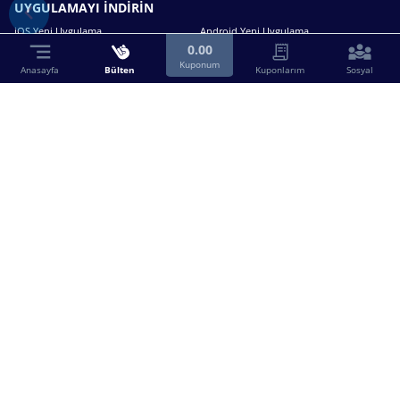
UYGULAMAYI İNDİRİN
iOS Yeni Uygulama
Android Yeni Uygulama
0.00
Kuponum
Anasayfa
Bülten
Kuponlarım
Sosyal
Bizimle iletişime geçin.
0216 630 63 83
destek@birebin.com
Spor Toto'nun yasal bayisi olan birebin.com’a
18 yaşından büyükler üye olabilir.
BİREBİN ŞANS OYUNLARI A.Ş.
Copyright © 2025