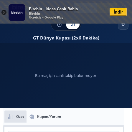
Giriş Yap
Üye Ol
Birebin - iddaa Canlı Bahis
İndir
×
Birebin
Ücretsiz - Google Play
GT Dünya Kupası (2x6 Dakika)
Bu maç için canlı takip bulunmuyor.
Özet
Kupon/Yorum