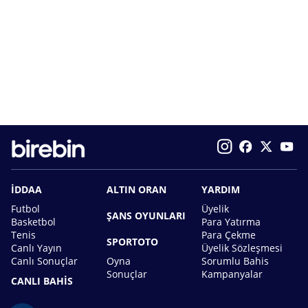
İDDAA
ALTIN ORAN
YARDIM
Futbol
Üyelik
ŞANS OYUNLARI
Basketbol
Para Yatırma
Tenis
Para Çekme
SPORTOTO
Canlı Yayın
Üyelik Sözleşmesi
Canlı Sonuçlar
Oyna
Sorumlu Bahis
Sonuçlar
Kampanyalar
CANLI BAHİS