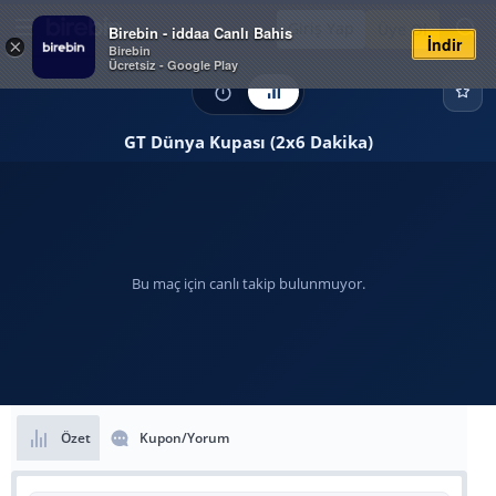
Giriş Yap
Üye Ol
Birebin - iddaa Canlı Bahis
İndir
×
Birebin
Ücretsiz - Google Play
GT Dünya Kupası (2x6 Dakika)
Bu maç için canlı takip bulunmuyor.
Özet
Kupon/Yorum