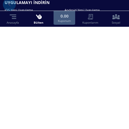
UYGULAMAYI İNDİRİN
iOS Yeni Uygulama
Android Yeni Uygulama
0.00
Kuponum
Anasayfa
Bülten
Kuponlarım
Sosyal
Bizimle iletişime geçin.
0216 630 63 83
destek@birebin.com
Spor Toto'nun yasal bayisi olan birebin.com’a
18 yaşından büyükler üye olabilir.
BİREBİN ŞANS OYUNLARI A.Ş.
Copyright © 2025