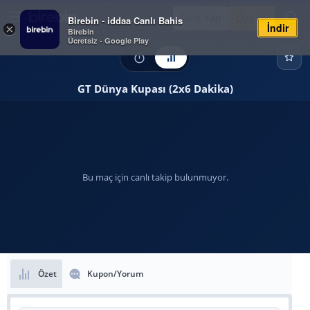
Giriş Yap
Üye Ol
Birebin - iddaa Canlı Bahis
İndir
×
Birebin
Ücretsiz - Google Play
GT Dünya Kupası (2x6 Dakika)
Bu maç için canlı takip bulunmuyor.
Özet
Kupon/Yorum