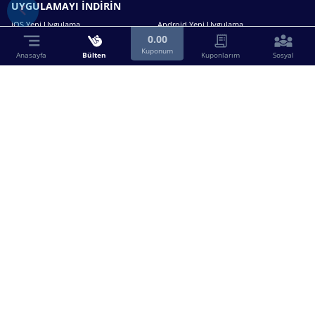
UYGULAMAYI İNDİRİN
iOS Yeni Uygulama
Android Yeni Uygulama
0.00
Kuponum
Anasayfa
Bülten
Kuponlarım
Sosyal
Bizimle iletişime geçin.
0216 630 63 83
destek@birebin.com
Spor Toto'nun yasal bayisi olan birebin.com’a
18 yaşından büyükler üye olabilir.
BİREBİN ŞANS OYUNLARI A.Ş.
Copyright © 2025