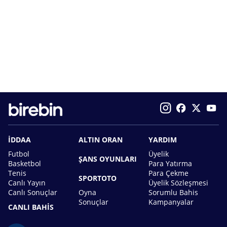
İDDAA
ALTIN ORAN
YARDIM
Futbol
Üyelik
ŞANS OYUNLARI
Basketbol
Para Yatırma
Tenis
Para Çekme
SPORTOTO
Canlı Yayın
Üyelik Sözleşmesi
Canlı Sonuçlar
Oyna
Sorumlu Bahis
Sonuçlar
Kampanyalar
CANLI BAHİS