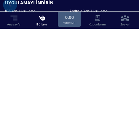
UYGULAMAYI İNDİRİN
iOS Yeni Uygulama
Android Yeni Uygulama
0.00
Kuponum
Anasayfa
Bülten
Kuponlarım
Sosyal
Bizimle iletişime geçin.
0216 630 63 83
destek@birebin.com
Spor Toto'nun yasal bayisi olan birebin.com’a
18 yaşından büyükler üye olabilir.
BİREBİN ŞANS OYUNLARI A.Ş.
Copyright © 2025