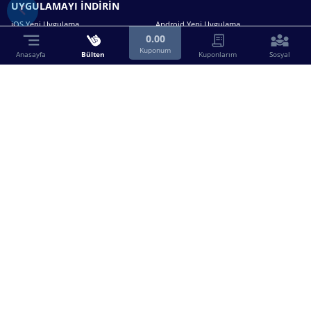
UYGULAMAYI İNDİRİN
iOS Yeni Uygulama
Android Yeni Uygulama
0.00
Kuponum
Anasayfa
Bülten
Kuponlarım
Sosyal
Bizimle iletişime geçin.
0216 630 63 83
destek@birebin.com
Spor Toto'nun yasal bayisi olan birebin.com’a
18 yaşından büyükler üye olabilir.
BİREBİN ŞANS OYUNLARI A.Ş.
Copyright © 2025