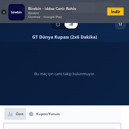
Giriş Yap
Üye Ol
Birebin - iddaa Canlı Bahis
İndir
×
Birebin
Ücretsiz - Google Play
GT Dünya Kupası (2x6 Dakika)
Bu maç için canlı takip bulunmuyor.
Özet
Kupon/Yorum