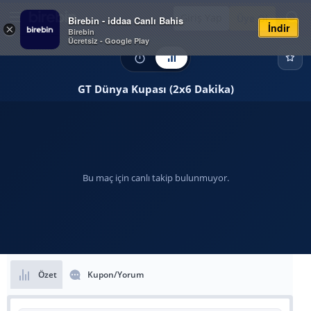
Giriş Yap
Üye Ol
Birebin - iddaa Canlı Bahis
İndir
×
Birebin
Ücretsiz - Google Play
GT Dünya Kupası (2x6 Dakika)
Bu maç için canlı takip bulunmuyor.
Özet
Kupon/Yorum