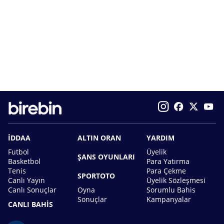
İDDAA
ALTIN ORAN
YARDIM
Futbol
Üyelik
ŞANS OYUNLARI
Basketbol
Para Yatırma
Tenis
Para Çekme
SPORTOTO
Canlı Yayın
Üyelik Sözleşmesi
Canlı Sonuçlar
Oyna
Sorumlu Bahis
Sonuçlar
Kampanyalar
CANLI BAHİS