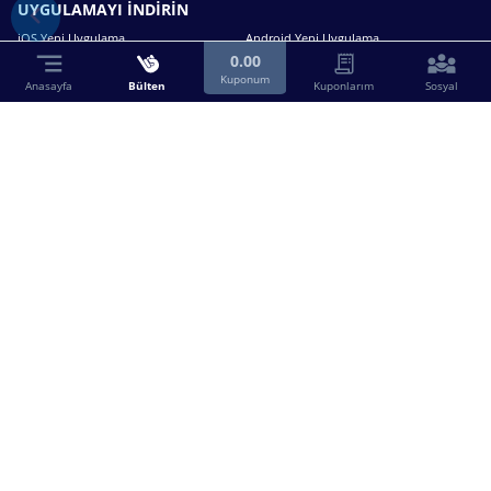
UYGULAMAYI İNDİRİN
iOS Yeni Uygulama
Android Yeni Uygulama
0.00
Kuponum
Anasayfa
Bülten
Kuponlarım
Sosyal
Bizimle iletişime geçin.
0216 630 63 83
destek@birebin.com
Spor Toto'nun yasal bayisi olan birebin.com’a
18 yaşından büyükler üye olabilir.
BİREBİN ŞANS OYUNLARI A.Ş.
Copyright © 2025