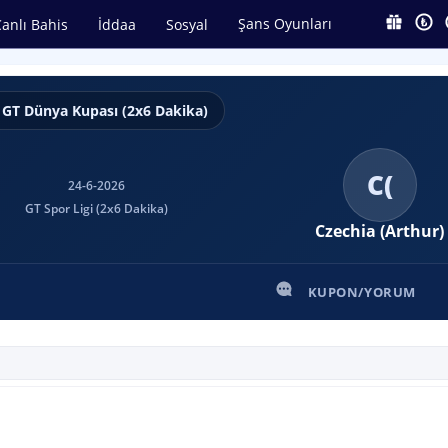
Şans Oyunları
anlı Bahis
İddaa
Sosyal
GT Dünya Kupası (2x6 Dakika)
C(
24-6-2026
GT Spor Ligi (2x6 Dakika)
Czechia (Arthur)
KUPON/YORUM