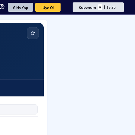
Kuponum
19:35
0
Üye Ol
Giriş Yap