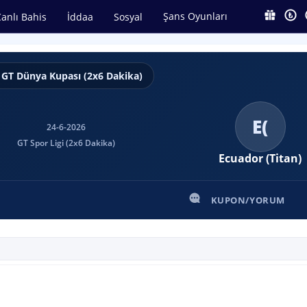
Şans Oyunları
anlı Bahis
İddaa
Sosyal
GT Dünya Kupası (2x6 Dakika)
E(
24-6-2026
GT Spor Ligi (2x6 Dakika)
Ecuador (Titan)
KUPON/YORUM