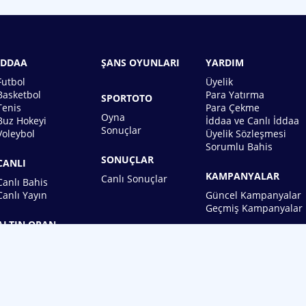
İDDAA
ŞANS OYUNLARI
YARDIM
Futbol
Üyelik
Basketbol
Para Yatırma
SPORTOTO
Tenis
Para Çekme
Oyna
Buz Hokeyi
İddaa ve Canlı İddaa
Sonuçlar
Voleybol
Üyelik Sözleşmesi
Sorumlu Bahis
SONUÇLAR
CANLI
KAMPANYALAR
Canlı Sonuçlar
Canlı Bahis
Canlı Yayın
Güncel Kampanyalar
Geçmiş Kampanyalar
ALTIN ORAN
BİREBİN ŞANS OYUNLARI A.Ş.
Copyright © 2026