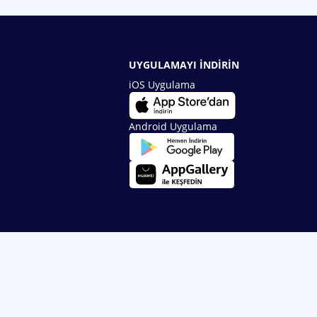
UYGULAMAYI İNDİRİN
iOS Uygulama
Android Uygulama