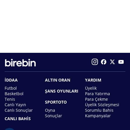
İDDAA
ALTIN ORAN
YARDIM
Futbol
Üyelik
ŞANS OYUNLARI
Basketbol
Para Yatırma
Tenis
Para Çekme
SPORTOTO
Canlı Yayın
Üyelik Sözleşmesi
Canlı Sonuçlar
Oyna
Sorumlu Bahis
Sonuçlar
Kampanyalar
CANLI BAHİS