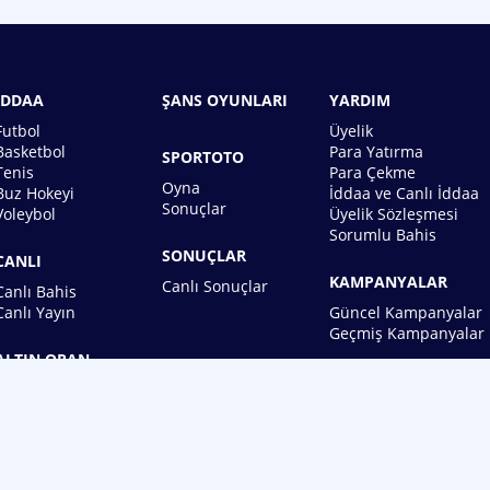
İDDAA
ŞANS OYUNLARI
YARDIM
Futbol
Üyelik
Basketbol
Para Yatırma
SPORTOTO
Tenis
Para Çekme
Oyna
Buz Hokeyi
İddaa ve Canlı İddaa
Sonuçlar
Voleybol
Üyelik Sözleşmesi
Sorumlu Bahis
SONUÇLAR
CANLI
KAMPANYALAR
Canlı Sonuçlar
Canlı Bahis
Canlı Yayın
Güncel Kampanyalar
Geçmiş Kampanyalar
ALTIN ORAN
BİREBİN ŞANS OYUNLARI A.Ş.
Copyright © 2026