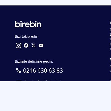
Bizi takip edin.
Bizimle iletişime geçin.
0216 630 63 83
destek@birebin.com
Spor Toto'nun yasal bayisi olan birebin.com’a
18 yaşından büyükler üye olabilir.