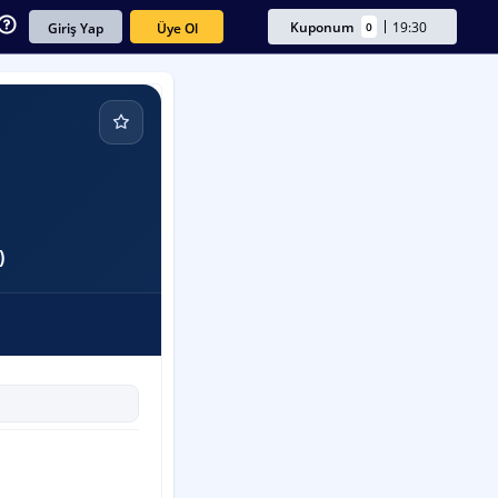
Kuponum
19:30
0
Üye Ol
Giriş Yap
)