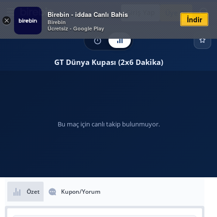
Giriş Yap
Üye Ol
Birebin - iddaa Canlı Bahis
İndir
×
Birebin
Ücretsiz - Google Play
GT Dünya Kupası (2x6 Dakika)
Bu maç için canlı takip bulunmuyor.
Özet
Kupon/Yorum