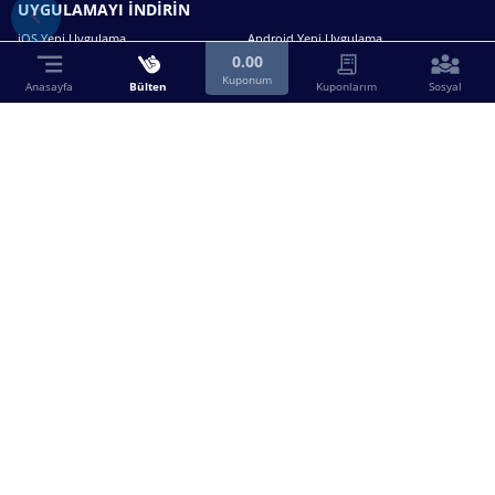
UYGULAMAYI İNDİRİN
iOS Yeni Uygulama
Android Yeni Uygulama
0.00
Kuponum
Anasayfa
Bülten
Kuponlarım
Sosyal
Bizimle iletişime geçin.
0216 630 63 83
destek@birebin.com
Spor Toto'nun yasal bayisi olan birebin.com’a
18 yaşından büyükler üye olabilir.
BİREBİN ŞANS OYUNLARI A.Ş.
Copyright © 2025