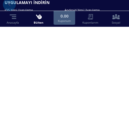
UYGULAMAYI İNDİRİN
iOS Yeni Uygulama
Android Yeni Uygulama
0.00
Kuponum
Anasayfa
Bülten
Kuponlarım
Sosyal
Bizimle iletişime geçin.
0216 630 63 83
destek@birebin.com
Spor Toto'nun yasal bayisi olan birebin.com’a
18 yaşından büyükler üye olabilir.
BİREBİN ŞANS OYUNLARI A.Ş.
Copyright © 2025