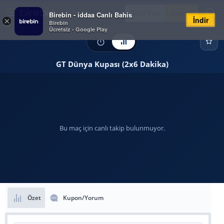
Giriş Yap
Üye Ol
Birebin - iddaa Canlı Bahis
İndir
×
Birebin
Ücretsiz - Google Play
GT Dünya Kupası (2x6 Dakika)
Bu maç için canlı takip bulunmuyor.
Özet
Kupon/Yorum