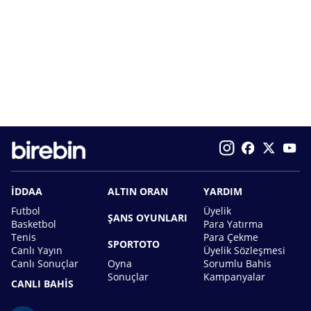
İDDAA
ALTIN ORAN
YARDIM
Futbol
Üyelik
ŞANS OYUNLARI
Basketbol
Para Yatırma
Tenis
Para Çekme
SPORTOTO
Canlı Yayın
Üyelik Sözleşmesi
Canlı Sonuçlar
Oyna
Sorumlu Bahis
Sonuçlar
Kampanyalar
CANLI BAHİS