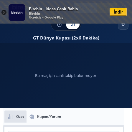
Giriş Yap
Üye Ol
Birebin - iddaa Canlı Bahis
İndir
×
Birebin
Ücretsiz - Google Play
GT Dünya Kupası (2x6 Dakika)
Bu maç için canlı takip bulunmuyor.
Özet
Kupon/Yorum